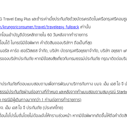
IG Travel Easy Plus และชำระค่าเบี้ยประกันภัยด้วยบัตรเครดิตในเครือกรุงศรีคอนซูมเ
om/krungsriconsumer/travel/traveleasy_fullpack
เท่านั้น
ูกโอนเข้าบัญชีบัตรหลักภายใน 60 วันหลังจากทำรายการ
โอนได้ ในกรณีมีข้อพิพาท คำตัดสินของบริษัทฯ ถือเป็นที่สุด
อรัล คาร์ด เซอร์วิสเซส จำกัด, บริษัท บัตรกรุงศรีอยุธยาจำกัด, บริษัท อยุธยา แ
ริการของบริษัทประกันภัย หากมีข้อสงสัยเกี่ยวกับกรมธรรม์ประกันภัย กรุณาติดต่อบร
อาประกันภัยที่ตอบแบบสอบถามเพื่อการพัฒนาบริการกับทาง บมจ. เอ็ม เอส ไอ จี ปร
รมธรรม์ประกันภัยผ่านช่องทางที่กำหนด และหลังจากทำแบบสอบถามสมบูรณ์ Starbu
ก กรณีมีผู้เดินทางมากกว่า 1 ท่านต่อการทำรายการ)
 เอ็ม เอส ไอ จี ประกันภัย (ประเทศไทย)
ื่อนไขโปรโมชั่นโดยไม่ต้องแจ้งให้ทราบล่วงหน้า หากมีข้อพิพาทเกิดขึ้นให้ถือคำตัดส